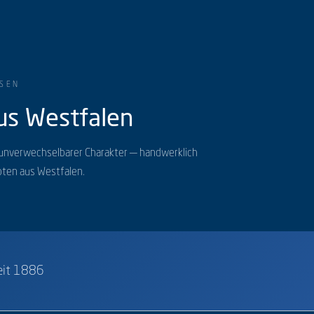
OSEN
s Westfalen
 unverwechselbarer Charakter — handwerklich
pten aus Westfalen.
seit 1886