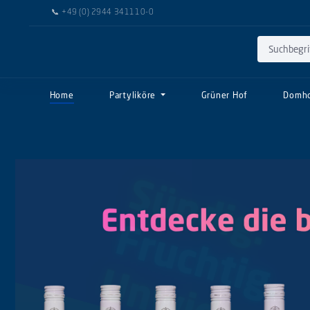
📞
+49 (0) 2944 341110-0
 Hauptinhalt springen
Zur Suche springen
Zur Hauptnavigation springen
Home
Partyliköre
Grüner Hof
Domh