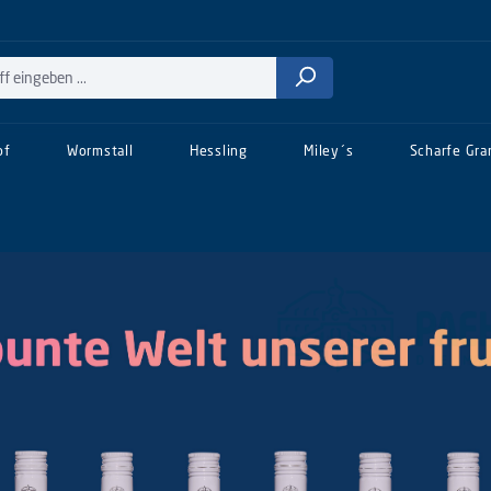
of
Wormstall
Hessling
Miley´s
Scharfe Gra