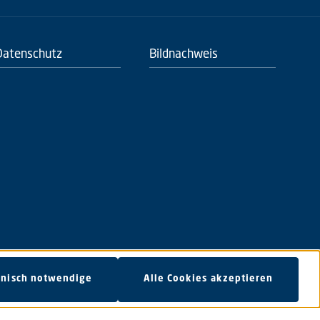
Datenschutz
Bildnachweis
dkosten
und ggf. Nachnahmegebühren, wenn nicht anders angegeben.
hnisch notwendige
Alle Cookies akzeptieren
en Konsum verzichten