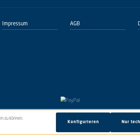
Impressum
AGB
en zu können.
Alle Preise inkl. gesetzl. Mehrwertsteuer zzgl.
Versan
Konfigurieren
Nur tec
r Genuss · Verkauf nur an Personen ab 18 Jahren · Schwangere und Stillende sollten auf d