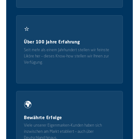
⭐
Über 100 Jahre Erfahrung
Seit mehr als einem Jahrhundert stellen wir feinste
Liköre her – dieses Know-how stellen wir Ihnen zur
Verfügung.
🌍
Bewährte Erfolge
Viele unserer Eigenmarken-Kunden haben sich
inzwischen am Markt etabliert – auch über
Deutschland hinaus.