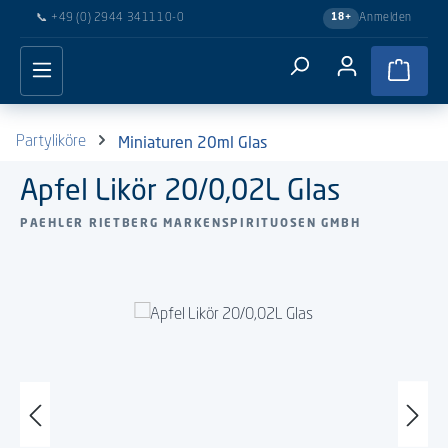
📞
+49 (0) 2944 341110-0
Anmelden
18+
Zum Hauptinhalt springen
Waren
Miniaturen 20ml Glas
Partyliköre
Apfel Likör 20/0,02L Glas
PAEHLER RIETBERG MARKENSPIRITUOSEN GMBH
Bildergalerie überspringen