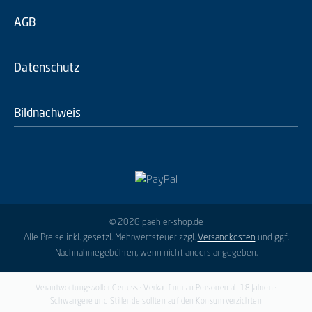
AGB
Datenschutz
Bildnachweis
© 2026 paehler-shop.de
Alle Preise inkl. gesetzl. Mehrwertsteuer zzgl.
Versandkosten
und ggf.
Nachnahmegebühren, wenn nicht anders angegeben.
Verantwortungsvoller Genuss · Verkauf nur an Personen ab 18 Jahren ·
Schwangere und Stillende sollten auf den Konsum verzichten