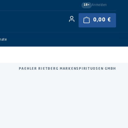
Anmelden
18+
0,00 €
Warenkor
nate
PAEHLER RIETBERG MARKENSPIRITUOSEN GMBH