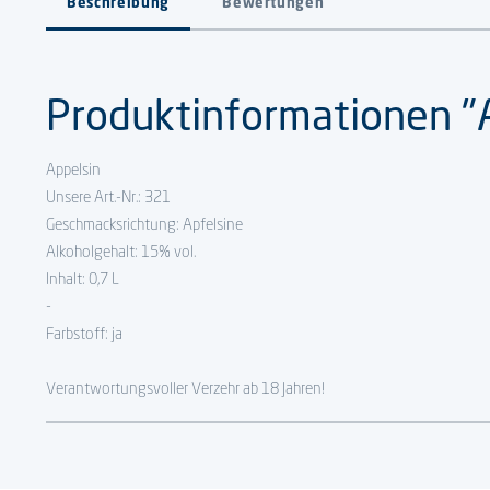
Beschreibung
Bewertungen
Produktinformationen "A
Appelsin
Unsere Art.-Nr.: 321
Geschmacksrichtung: Apfelsine
Alkoholgehalt: 15% vol.
Inhalt: 0,7 L
-
Farbstoff: ja
Verantwortungsvoller Verzehr ab 18 Jahren!