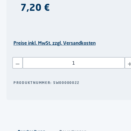
Regulärer Preis:
7,20 €
Preise inkl. MwSt. zzgl. Versandkosten
Produkt Anzahl: Gib den gewünschten Wert ein oder benutze di
PRODUKTNUMMER:
SW00000022