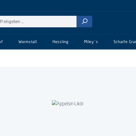
of
Wormstall
Hessling
Miley´s
Scharfe Gra