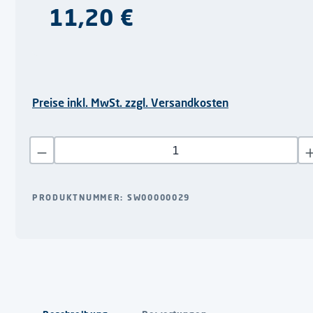
Regulärer Preis:
11,20 €
Preise inkl. MwSt. zzgl. Versandkosten
Produkt Anzahl: Gib den gewünschten Wert ein oder benutze di
PRODUKTNUMMER:
SW00000029