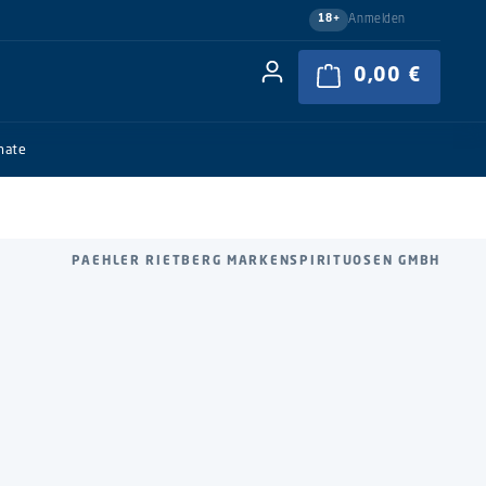
Anmelden
18+
0,00 €
Warenkor
nate
PAEHLER RIETBERG MARKENSPIRITUOSEN GMBH