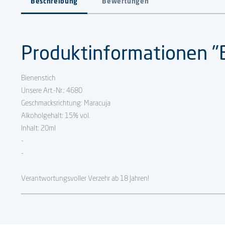
Beschreibung
Bewertungen
Produktinformationen "B
Bienenstich
Unsere Art.-Nr.: 4680
Geschmacksrichtung: Maracuja
Alkoholgehalt: 15% vol.
Inhalt: 20ml
-
-
Verantwortungsvoller Verzehr ab 18 Jahren!