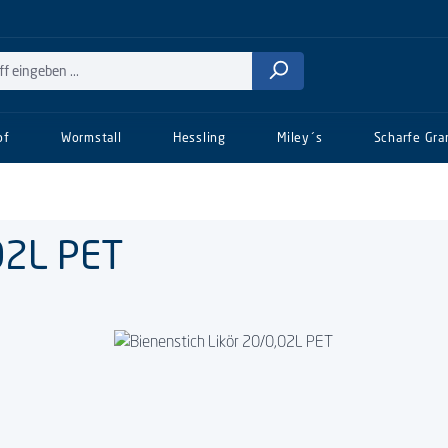
of
Wormstall
Hessling
Miley´s
Scharfe Gra
,02L PET