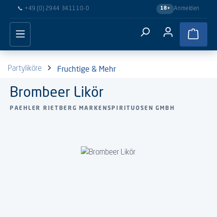
📞
+49 (0) 2944 341110-0
Anmelden
18+
Zum Hauptinhalt springen
Waren
Fruchtige & Mehr
Partyliköre
Brombeer Likör
PAEHLER RIETBERG MARKENSPIRITUOSEN GMBH
Bildergalerie überspringen