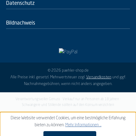
Datenschutz
Bildnachweis
© 2026 paehler-shop.de
Alle Preise inkl. gesetzl. Mehrwertsteuer zzgl.
Versandkosten
und ggf.
Nachnahmegebühren, wenn nicht anders angegeben.
Verantwortungsvoller Genuss · Verkauf nur an Personen ab 18 Jahren ·
Schwangere und Stillende sollten auf den Konsum verzichten
Diese Website verwendet Cookies, um eine bestmögliche Erfahrung
bieten zu können.
Mehr Informationen ...