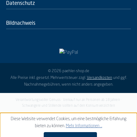
Datenschutz
Bildnachweis
© 2026 paehler-shop.de
Alle Preise inkl. gesetzl. Mehrwertsteuer zzgl.
Versandkosten
und ggf.
Nachnahmegebühren, wenn nicht anders angegeben.
Verantwortungsvoller Genuss · Verkauf nur an Personen ab 18 Jahren ·
Schwangere und Stillende sollten auf den Konsum verzichten
Diese Website verwendet Cookies, um eine bestmögliche Erfahrung
bieten zu können.
Mehr Informationen ...