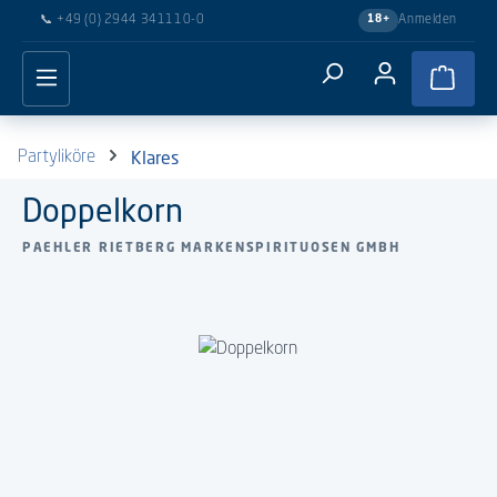
📞
+49 (0) 2944 341110-0
Anmelden
18+
Zum Hauptinhalt springen
Waren
Klares
Partyliköre
Doppelkorn
PAEHLER RIETBERG MARKENSPIRITUOSEN GMBH
Bildergalerie überspringen