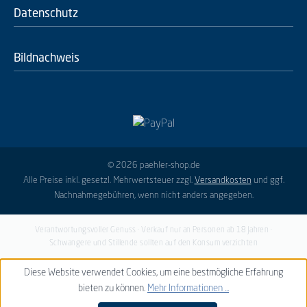
Datenschutz
Bildnachweis
© 2026 paehler-shop.de
Alle Preise inkl. gesetzl. Mehrwertsteuer zzgl.
Versandkosten
und ggf.
Nachnahmegebühren, wenn nicht anders angegeben.
Verantwortungsvoller Genuss · Verkauf nur an Personen ab 18 Jahren ·
Schwangere und Stillende sollten auf den Konsum verzichten
Diese Website verwendet Cookies, um eine bestmögliche Erfahrung
bieten zu können.
Mehr Informationen ...