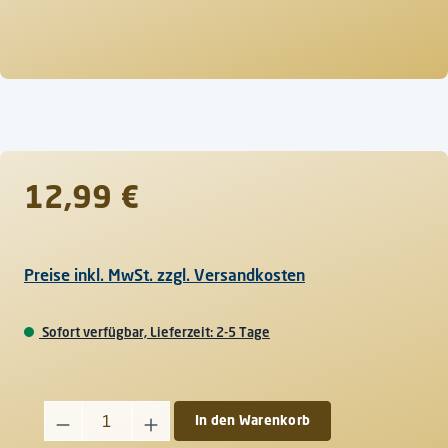
Regulärer Preis:
12,99 €
Preise inkl. MwSt. zzgl. Versandkosten
Sofort verfügbar, Lieferzeit: 2-5 Tage
Produkt Anzahl: Gib den gewünschten Wert ein oder benutze d
In den Warenkorb