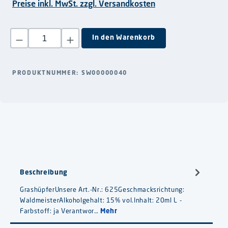
Preise inkl. MwSt. zzgl. Versandkosten
Produkt Anzahl: Gib den gewünschten Wert ein oder benutze die S
In den Warenkorb
PRODUKTNUMMER:
SW00000040
Beschreibung
GrashüpferUnsere Art.-Nr.: 625Geschmacksrichtung:
WaldmeisterAlkoholgehalt: 15% vol.Inhalt: 20ml L -
Farbstoff: ja Verantwor…
Mehr