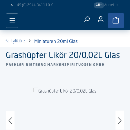
📞
+49 (0) 2944 341110-0
Anmelden
18+
Zum Hauptinhalt springen
Waren
Miniaturen 20ml Glas
Partyliköre
Grashüpfer Likör 20/0,02L Glas
PAEHLER RIETBERG MARKENSPIRITUOSEN GMBH
Bildergalerie überspringen