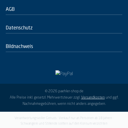
AGB
Datenschutz
Bildnachweis
© 2026 paehler-shop.de
Alle Preise inkl. gesetzl. Mehrwertsteuer zzgl.
Versandkosten
und ggf.
Nachnahmegebühren, wenn nicht anders angegeben.
Verantwortungsvoller Genuss · Verkauf nur an Personen ab 18 Jahren ·
Schwangere und Stillende sollten auf den Konsum verzichten