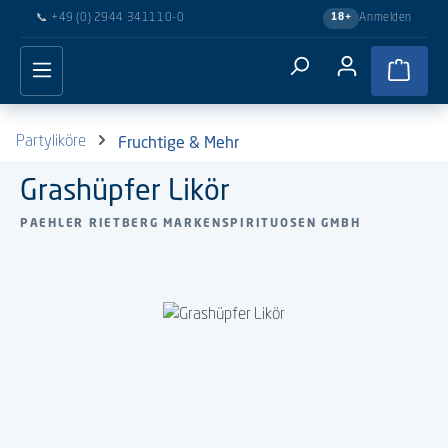
📞
+49 (0) 2944 341110-0
Anmelden
18+
Zum Hauptinhalt springen
Waren
Fruchtige & Mehr
Partyliköre
Grashüpfer Likör
PAEHLER RIETBERG MARKENSPIRITUOSEN GMBH
Bildergalerie überspringen