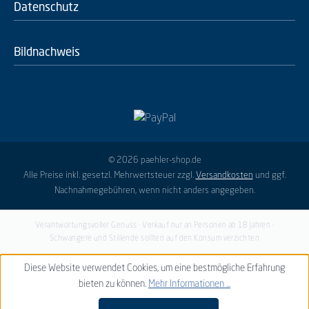
Datenschutz
Bildnachweis
© 2026 paehler-shop.de
Alle Preise inkl. gesetzl. Mehrwertsteuer zzgl.
Versandkosten
und ggf.
Nachnahmegebühren, wenn nicht anders angegeben.
Verantwortungsvoller Genuss · Verkauf nur an Personen ab 18 Jahren ·
Schwangere und Stillende sollten auf den Konsum verzichten
Diese Website verwendet Cookies, um eine bestmögliche Erfahrung
bieten zu können.
Mehr Informationen ...