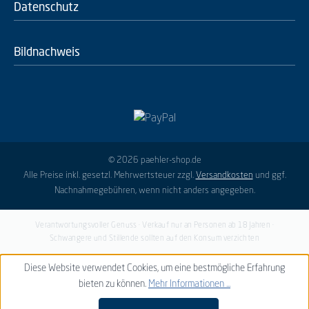
Datenschutz
Bildnachweis
© 2026 paehler-shop.de
Alle Preise inkl. gesetzl. Mehrwertsteuer zzgl.
Versandkosten
und ggf.
Nachnahmegebühren, wenn nicht anders angegeben.
Verantwortungsvoller Genuss · Verkauf nur an Personen ab 18 Jahren ·
Schwangere und Stillende sollten auf den Konsum verzichten
Diese Website verwendet Cookies, um eine bestmögliche Erfahrung
bieten zu können.
Mehr Informationen ...