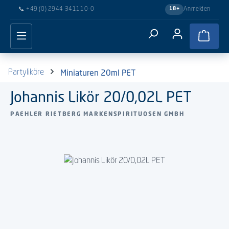
📞
+49 (0) 2944 341110-0
Anmelden
18+
Zum Hauptinhalt springen
Waren
Miniaturen 20ml PET
Partyliköre
Johannis Likör 20/0,02L PET
PAEHLER RIETBERG MARKENSPIRITUOSEN GMBH
Bildergalerie überspringen