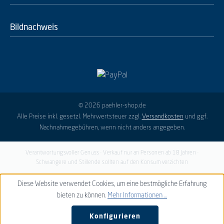
Bildnachweis
© 2026 paehler-shop.de
Alle Preise inkl. gesetzl. Mehrwertsteuer zzgl.
Versandkosten
und ggf.
Nachnahmegebühren, wenn nicht anders angegeben.
Verantwortungsvoller Genuss · Verkauf nur an Personen ab 18 Jahren ·
Schwangere und Stillende sollten auf den Konsum verzichten
Diese Website verwendet Cookies, um eine bestmögliche Erfahrung
bieten zu können.
Mehr Informationen ...
Konfigurieren