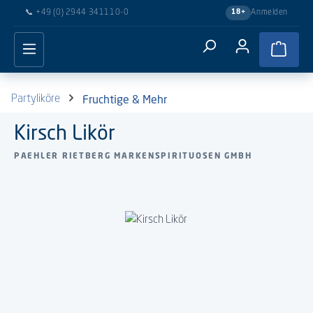
📞
+49 (0) 2944 341110-0
Anmelden
18+
Zum Hauptinhalt springen
Waren
Fruchtige & Mehr
Partyliköre
Kirsch Likör
PAEHLER RIETBERG MARKENSPIRITUOSEN GMBH
Bildergalerie überspringen