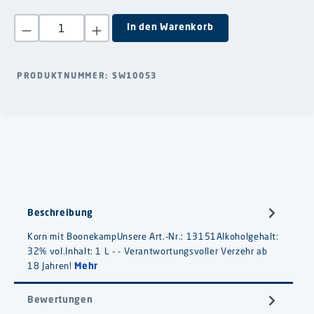
Produkt Anzahl: Gib den gewünschten Wert ein oder benutze die S
In den Warenkorb
PRODUKTNUMMER:
SW10053
Beschreibung
Korn mit BoonekampUnsere Art.-Nr.: 13151Alkoholgehalt:
32% vol.Inhalt: 1 L - - Verantwortungsvoller Verzehr ab
18 Jahren!
Mehr
Bewertungen