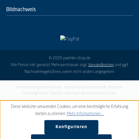
Bildnachweis
© 2026 paehler-shop.de
Alle Preise inkl. gesetzl. Mehrwertsteuer zzgl.
Versandkosten
und ggf.
Nachnahmegebühren, wenn nicht anders angegeben.
Verantwortungsvoller Genuss · Verkauf nur an Personen ab 18 Jahren ·
Schwangere und Stillende sollten auf den Konsum verzichten
Diese Website verwendet Cookies, um eine bestmögliche Erfahrung
bieten zu können.
Mehr Informationen ...
Konfigurieren