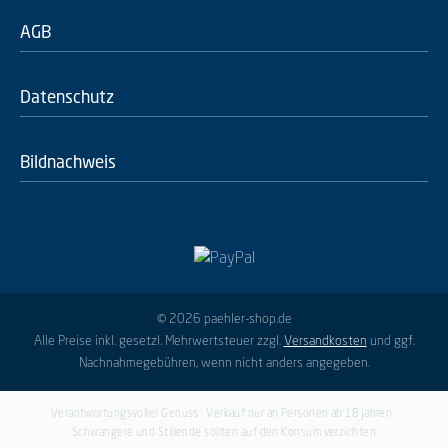
AGB
Datenschutz
Bildnachweis
© 2026 paehler-shop.de
Alle Preise inkl. gesetzl. Mehrwertsteuer zzgl.
Versandkosten
und ggf.
Nachnahmegebühren, wenn nicht anders angegeben.
Verantwortungsvoller Genuss · Verkauf nur an Personen ab 18 Jahren ·
Schwangere und Stillende sollten auf den Konsum verzichten