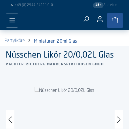
📞
+49 (0) 2944 341110-0
Anmelden
18+
Zum Hauptinhalt springen
Waren
Miniaturen 20ml Glas
Partyliköre
Nüsschen Likör 20/0,02L Glas
PAEHLER RIETBERG MARKENSPIRITUOSEN GMBH
Bildergalerie überspringen