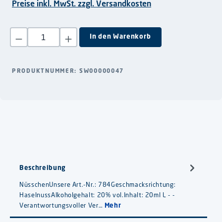
Preise inkl. MwSt. zzgl. Versandkosten
Produkt Anzahl: Gib den gewünschten Wert ein oder benutze die S
In den Warenkorb
PRODUKTNUMMER:
SW00000047
Beschreibung
NüsschenUnsere Art.-Nr.: 784Geschmacksrichtung:
HaselnussAlkoholgehalt: 20% vol.Inhalt: 20ml L - -
Verantwortungsvoller Ver…
Mehr