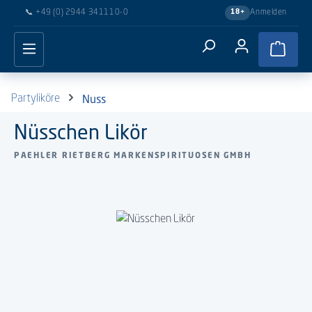
📞
+49 (0) 2944 341110-0
Anmelden
18+
Zum Hauptinhalt springen
Waren
Nuss
Partyliköre
Nüsschen Likör
PAEHLER RIETBERG MARKENSPIRITUOSEN GMBH
Bildergalerie überspringen