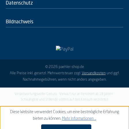
Datenschutz
Bildnachweis
© 2026 paehler-shop.de
Alle Preise inkl. gesetzl. Mehrwertsteuer zzgl.
Versandkosten
und ggf.
Nachnahmegebühren, wenn nicht anders angegeben.
Verantwortungsvoller Genuss · Verkauf nur an Personen ab 18 Jahren ·
Schwangere und Stillende sollten auf den Konsum verzichten
Diese Website verwendet Cookies, um eine bestmögliche Erfahrung
bieten zu können.
Mehr Informationen ...