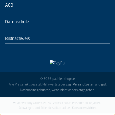
AGB
Datenschutz
Bildnachweis
© 2026 paehler-shop.de
Alle Preise inkl. gesetzl. Mehrwertsteuer zzgl.
Versandkosten
und ggf.
Nachnahmegebühren, wenn nicht anders angegeben.
Verantwortungsvoller Genuss · Verkauf nur an Personen ab 18 Jahren ·
Schwangere und Stillende sollten auf den Konsum verzichten