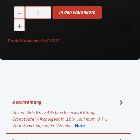
Produkt Anzahl: Gib den gewünschten Wert ein oder benutze d
In den Warenkorb
Produktnummer:
SW10031
Beschreibung
Unsere Art.-Nr.: 2495Geschmacksrichtung:
Granatapfel Alkoholgehalt: 18% vol.Inhalt: 0,7 L - -
Verantwortungsvoller Verzehr…
Mehr