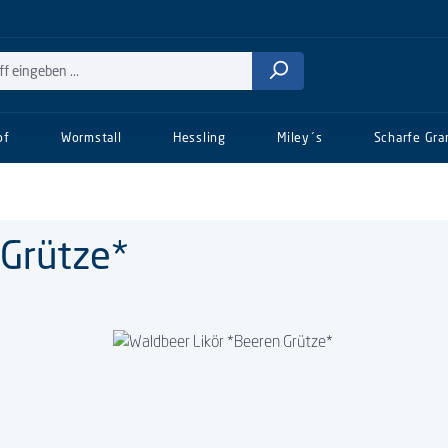
of
Wormstall
Hessling
Miley´s
Scharfe Gra
 Grütze*