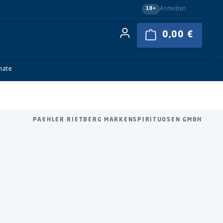
Anmelden
18+
0,00 €
Warenkor
nate
PAEHLER RIETBERG MARKENSPIRITUOSEN GMBH