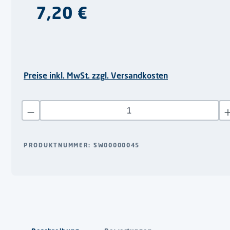
Regulärer Preis:
7,20 €
Preise inkl. MwSt. zzgl. Versandkosten
Produkt Anzahl: Gib den gewünschten Wert ein oder benutze di
PRODUKTNUMMER:
SW00000045