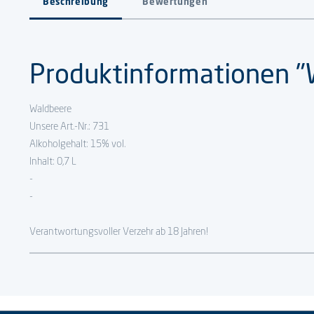
Beschreibung
Bewertungen
Produktinformationen "
Waldbeere
Unsere Art.-Nr.: 731
Alkoholgehalt: 15% vol.
Inhalt: 0,7 L
-
-
Verantwortungsvoller Verzehr ab 18 Jahren!