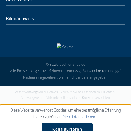
Bildnachweis
© 2026 paehler-shop.de
Alle Preise inkl. gesetzl. Mehrwertsteuer zzgl.
Versandkosten
und ggf.
Nachnahmegebühren, wenn nicht anders angegeben.
Verantwortungsvoller Genuss · Verkauf nur an Personen ab 18 Jahren ·
Schwangere und Stillende sollten auf den Konsum verzichten
Diese Website verwendet Cookies, um eine bestmögliche Erfahrung
bieten zu können.
Mehr Informationen ...
Konfigurieren