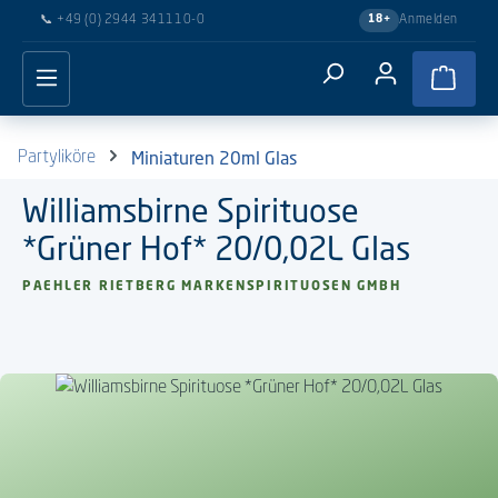
📞
+49 (0) 2944 341110-0
Anmelden
18+
Zum Hauptinhalt springen
Waren
Miniaturen 20ml Glas
Partyliköre
Williamsbirne Spirituose
*Grüner Hof* 20/0,02L Glas
PAEHLER RIETBERG MARKENSPIRITUOSEN GMBH
Bildergalerie überspringen