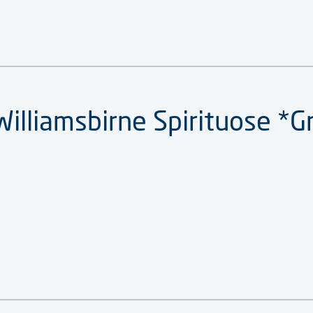
illiamsbirne Spirituose *G