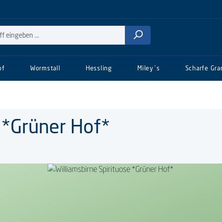
of
Wormstall
Hessling
Miley´s
Scharfe Gra
e *Grüner Hof*