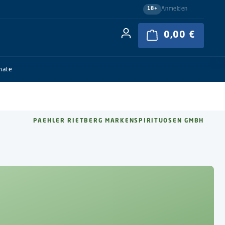
Anmelden
18+
0,00 €
Warenkor
nate
PAEHLER RIETBERG MARKENSPIRITUOSEN GMBH